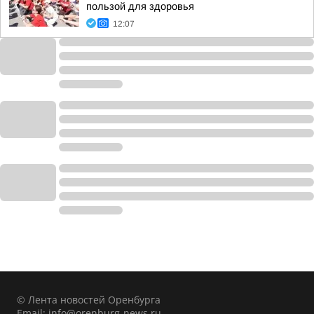
пользой для здоровья
12:07
© Лента новостей Оренбурга
Email:
info@orenburg-news.ru