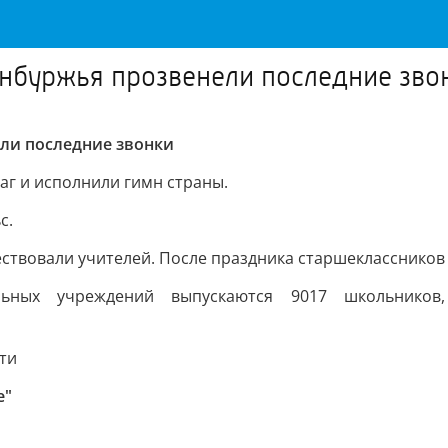
енбуржья прозвенели последние зво
ели последние звонки
аг и исполнили гимн страны.
с.
чествовали учителей. После праздника старшеклассников
ьных учреждений выпускаются 9017 школьников
ти
е"