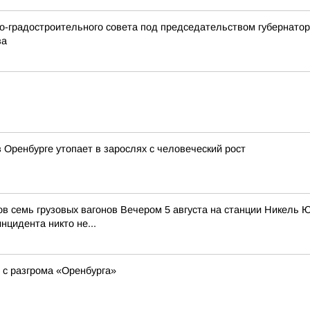
но-градостроительного совета под председательством губернато
ва
 Оренбурге утопает в зарослях с человеческий рост
ов семь грузовых вагонов Вечером 5 августа на станции Никель
цидента никто не...
 с разгрома «Оренбурга»