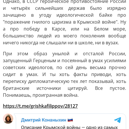
Однако, в СССР героическое противостояние России
и четырёх сильнейших держав было изрядно
зачищено в угоду идеологической байке про
"поражение гнилого царизма в Крымской войне". Ну
а про победу в Карсе, или на Белом море,
большинство людей из моего поколения вообще
ничего никогда не слышали ни в школе, ни в вузах.
При этом образ унылой и отсталой России,
запущенный Герценым и посеянный в умах усилиями
советских идеологов, по сей день весьма прочно
сидит в умах. И ты хоть факты приводи, хоть
переписку дипломатическую тех лет показывай, хоть
британские источники цитируй. Все пустое.
Понимаешь, проигранная война.
https://t.me/grishkafilippov/28127