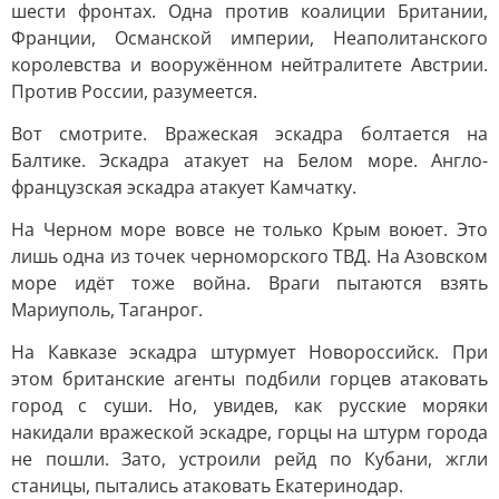
шести фронтах. Одна против коалиции Британии,
Франции, Османской империи, Неаполитанского
королевства и вооружённом нейтралитете Австрии.
Против России, разумеется.
Вот смотрите. Вражеская эскадра болтается на
Балтике. Эскадра атакует на Белом море. Англо-
французская эскадра атакует Камчатку.
На Черном море вовсе не только Крым воюет. Это
лишь одна из точек черноморского ТВД. На Азовском
море идёт тоже война. Враги пытаются взять
Мариуполь, Таганрог.
На Кавказе эскадра штурмует Новороссийск. При
этом британские агенты подбили горцев атаковать
город с суши. Но, увидев, как русские моряки
накидали вражеской эскадре, горцы на штурм города
не пошли. Зато, устроили рейд по Кубани, жгли
станицы, пытались атаковать Екатеринодар.