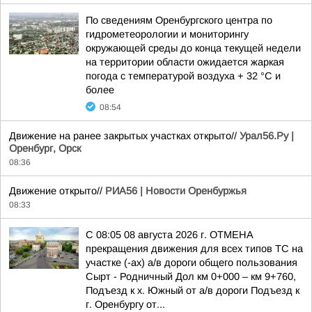
По сведениям Оренбургского центра по
гидрометеорологии и мониторингу
окружающей среды до конца текущей недели
на территории области ожидается жаркая
погода с температурой воздуха + 32 °C и
более
08:54
Движение на ранее закрытых участках открыто//
Урал56.Ру |
Оренбург, Орск
08:36
Движение открыто//
РИА56 | Новости Оренбуржья
08:33
С 08:05 08 августа 2026 г. ОТМЕНА
прекращения движения для всех типов ТС на
участке (-ах) а/в дороги общего пользования
Сырт - Родничный Дол км 0+000 – км 9+760,
Подъезд к х. Южный от а/в дороги Подъезд к
г. Оренбургу от...