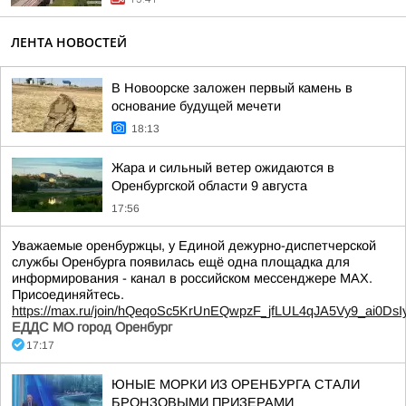
ЛЕНТА НОВОСТЕЙ
В Новоорске заложен первый камень в
основание будущей мечети
18:13
Жара и сильный ветер ожидаются в
Оренбургской области 9 августа
17:56
Уважаемые оренбуржцы, у Единой дежурно-диспетчерской
службы Оренбурга появилась ещё одна площадка для
информирования - канал в российском мессенджере МАХ.
Присоединяйтесь.
https://max.ru/join/hQeqoSc5KrUnEQwpzF_jfLUL4qJA5Vy9_ai0DsI
ЕДДС МО город Оренбург
17:17
ЮНЫЕ МОРКИ ИЗ ОРЕНБУРГА СТАЛИ
БРОНЗОВЫМИ ПРИЗЕРАМИ