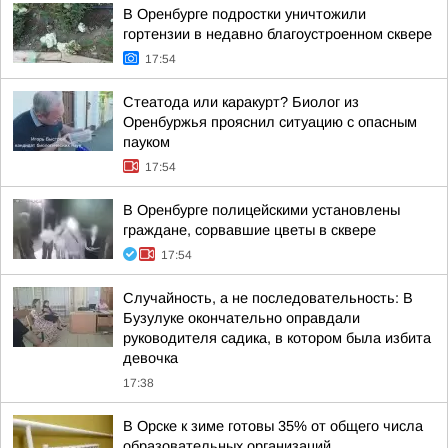
В Оренбурге подростки уничтожили
гортензии в недавно благоустроенном сквере
17:54
Стеатода или каракурт? Биолог из
Оренбуржья прояснил ситуацию с опасным
пауком
17:54
В Оренбурге полицейскими установлены
граждане, сорвавшие цветы в сквере
17:54
Случайность, а не последовательность: В
Бузулуке окончательно оправдали
руководителя садика, в котором была избита
девочка
17:38
В Орске к зиме готовы 35% от общего числа
образовательных организаций