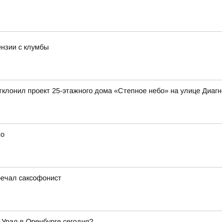
ензии с клумбы
клонил проект 25-этажного дома «Степное небо» на улице Диагно
но
речал саксофонист
 Урал в Оренбурге сегодня?