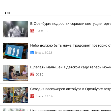
ТОП
В Оренбурге подростки сорвали цветущие горт
Вчера, 19:11
Небо должно быть ниже: Градсовет повторно от
Вчера, 20:36
Шлёпать малышей в детском саду теперь мож
00:10
Сегодня пассажиров автобуса в Оренбурге вст
Вчера, 21:18
Что происходит на ремонтируемом мосту через