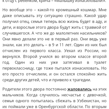
к отцу с ребенком, крича – «Малышку изнасиловали!».
Но вообще это – какой-то кромешный кошмар. Мне
даже описывать эту ситуацию страшно. Какой удар
получил отец, семья теперь всю жизнь будет в аду, и
дети, и взрослые этого двора будут жить с травмой от
случившегося. А что же до малолетних насильников?
Они явно делали это не в первый раз. Они ведь уже
знали, как это делать – в 9 и 11 лет. Один из них был
отчислен из первого класса. Уехал из России, но
вернулся. Второй учился во втором классе второй
год. Один из них уже затягивал в туалет
первоклассницу, где тоже пытался изнасиловать. Но
его просто отчислили, и он остался спокойно жить
среди других детей, что и привело к трагедии.
Родители этого двора постоянно
жаловались
на этих
мальчиков. Когда случилось несчастье с девочкой,
семья одного попыталась сбежать в Узбекистан, но
их поймали уже в Оренбургской области. По вторым