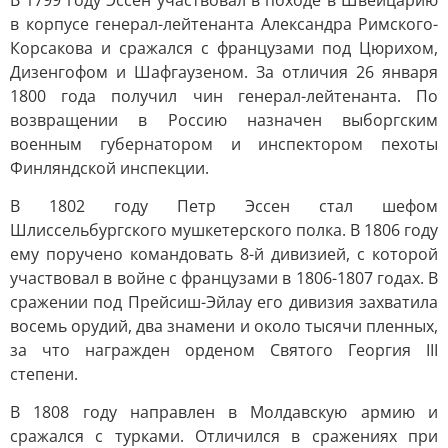
В 1799 году Эссен участвовал в походе в Швейцарию
в корпусе генерал-лейтенанта Александра Римского-
Корсакова и сражался с французами под Цюрихом,
Дизенгофом и Шафгаузеном. За отличия 26 января
1800 года получил чин генерал-лейтенанта. По
возвращении в Россию назначен выборгским
военным губернатором и инспектором пехоты
Финляндской инспекции.
В 1802 году Петр Эссен стал шефом
Шлиссельбургского мушкетерского полка. В 1806 году
ему поручено командовать 8-й дивизией, с которой
участвовал в войне с французами в 1806-1807 годах. В
сражении под Прейсиш-Эйлау его дивизия захватила
восемь орудий, два знамени и около тысячи пленных,
за что награжден орденом Святого Георгия III
степени.
В 1808 году направлен в Молдавскую армию и
сражался с турками. Отличился в сражениях при