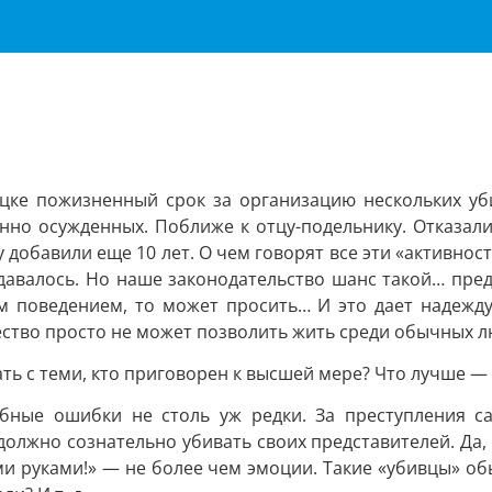
цке пожизненный срок за организацию нескольких уби
нно осужденных. Поближе к отцу-подельнику. Отказали
 добавили еще 10 лет. О чем говорят все эти «активнос
 удавалось. Но наше законодательство шанс такой… пре
м поведением, то может просить… И это дает надежд
тво просто не может позволить жить среди обычных л
ать с теми, кто приговорен к высшей мере? Что лучше —
ебные ошибки не столь уж редки. За преступления с
 должно сознательно убивать своих представителей. Да,
ими руками!» — не более чем эмоции. Такие «убивцы» о