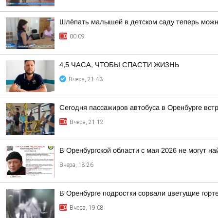
Шлёпать малышей в детском саду теперь мож
00:09
4,5 ЧАСА, ЧТОБЫ СПАСТИ ЖИЗНЬ
Вчера, 21:43
Сегодня пассажиров автобуса в Оренбурге вст
Вчера, 21:12
В Оренбургской области с мая 2026 не могут н
Вчера, 18:26
В Оренбурге подростки сорвали цветущие горт
Вчера, 19:08