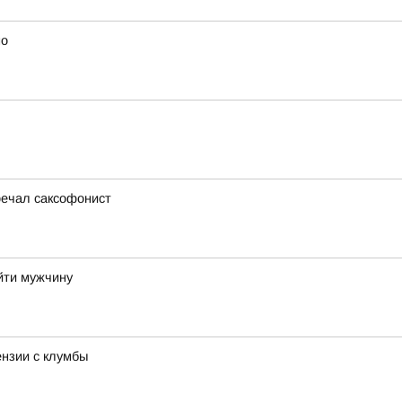
но
речал саксофонист
айти мужчину
ензии с клумбы