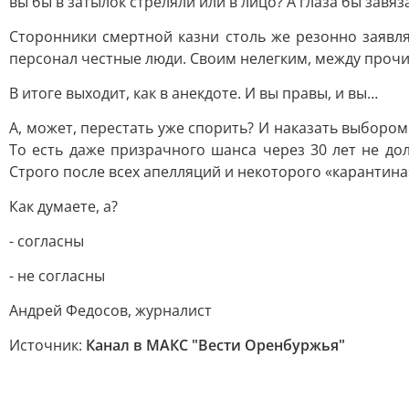
вы бы в затылок стреляли или в лицо? А глаза бы завязал
Сторонники смертной казни столь же резонно заявля
персонал честные люди. Своим нелегким, между прочим
В итоге выходит, как в анекдоте. И вы правы, и вы…
А, может, перестать уже спорить? И наказать выборо
То есть даже призрачного шанса через 30 лет не д
Строго после всех апелляций и некоторого «карантина
Как думаете, а?
- согласны
- не согласны
Андрей Федосов, журналист
Источник:
Канал в МАКС "Вести Оренбуржья"