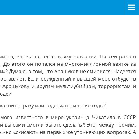
йств, вновь попал в сводку новостей. На сей раз он
. До этого он попался на многомиллионной взятке за
ти»? Думаю, о том, что Арашуков не смирился. Надеется
доставляет. Если осужденный к высшей мере отбудет в
у Арашукову и другим мультиубийцам, террористам и
юдей.
 казнить сразу или содержать многие годы?
амого известного в мире украинца Чикатило в СССР
 и вы сами смогли бы это сделать?! Это, между прочим,
бычно «скисают» на первых же уточняющих вопросах. А