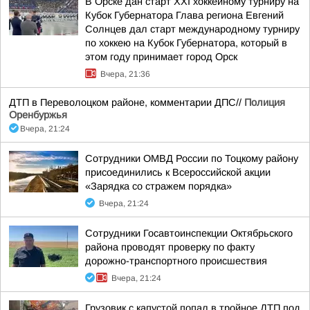
В Орске дан старт XXI хоккейному турниру на
Кубок Губернатора Глава региона Евгений
Солнцев дал старт международному турниру
по хоккею на Кубок Губернатора, который в
этом году принимает город Орск
Вчера, 21:36
ДТП в Переволоцком районе, комментарии ДПС//
Полиция
Оренбуржья
Вчера, 21:24
Сотрудники ОМВД России по Тоцкому району
присоединились к Всероссийской акции
«Зарядка со стражем порядка»
Вчера, 21:24
Сотрудники Госавтоинспекции Октябрьского
района проводят проверку по факту
дорожно-транспортного происшествия
Вчера, 21:24
Грузовик с капустой попал в тройное ДТП под