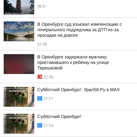
09:51
В Оренбурге суд взыскал компенсацию с
генерального подрядчика за ДТП из-за
просадки на дороге
22:06
В Оренбурге задержали мужчину,
пристававшего к ребёнку на улице
Терешковой
22:00
Субботний Оренбург!. Урал56.Ру в МАХ
21:27
Субботний Оренбург!
21:24