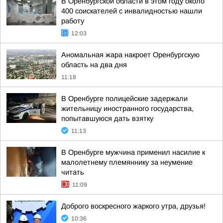
В Оренбургской области в этом году около
400 соискателей с инвалидностью нашли
работу
12:03
Аномальная жара накроет Оренбургскую
область на два дня
11:18
В Оренбурге полицейские задержали
жительницу иностранного государства,
попытавшуюся дать взятку
11:13
В Оренбурге мужчина применил насилие к
малолетнему племяннику за неумение
читать
11:09
Доброго воскресного жаркого утра, друзья!
10:36