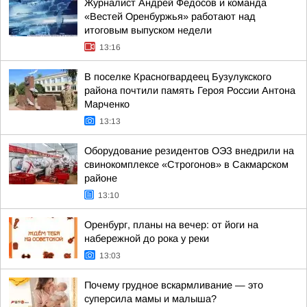
Журналист Андрей Федосов и команда
«Вестей Оренбуржья» работают над
итоговым выпуском недели
13:16
В поселке Красногвардеец Бузулукского
района почтили память Героя России Антона
Марченко
13:13
Оборудование резидентов ОЭЗ внедрили на
свинокомплексе «Строгонов» в Сакмарском
районе
13:10
Оренбург, планы на вечер: от йоги на
набережной до рока у реки
13:03
Почему грудное вскармливание — это
суперсила мамы и малыша?