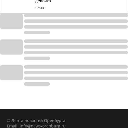
девочка
17:33
© Лента новостей Оренбурга
Email:
info@news-orenburg.ru