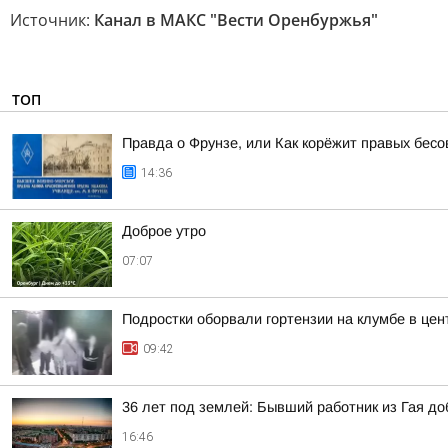
Источник:
Канал в МАКС "Вести Оренбуржья"
ТОП
Правда о Фрунзе, или Как корёжит правых бесов
14:36
Доброе утро
07:07
Подростки оборвали гортензии на клумбе в цен
09:42
36 лет под землей: Бывший работник из Гая д
16:46