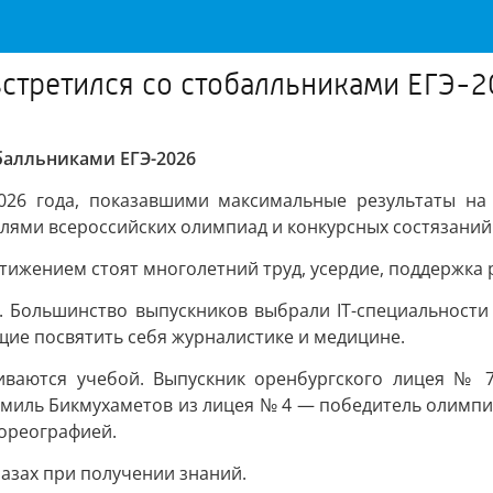
встретился со стобалльниками ЕГЭ-
балльниками ЕГЭ-2026
026 года, показавшими максимальные результаты на
лями всероссийских олимпиад и конкурсных состязаний
тижением стоят многолетний труд, усердие, поддержка 
. Большинство выпускников выбрали IT-специальности
щие посвятить себя журналистике и медицине.
иваются учебой. Выпускник оренбургского лицея № 
миль Бикмухаметов из лицея № 4 — победитель олимпиа
хореографией.
лазах при получении знаний.