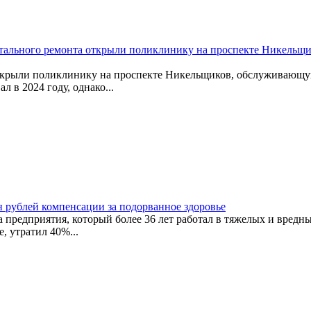
итального ремонта открыли поликлинику на проспекте Никельщи
ткрыли поликлинику на проспекте Никельщиков, обслуживающую 
 в 2024 году, однако...
н рублей компенсации за подорванное здоровье
а предприятия, который более 36 лет работал в тяжелых и вред
, утратил 40%...