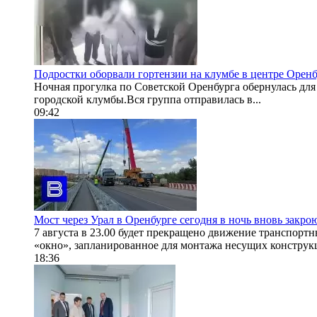
Подростки оборвали гортензии на клумбе в центре Оренб
Ночная прогулка по Советской Оренбурга обернулась дл
городской клумбы.Вся группа отправилась в...
09:42
Мост через Урал в Оренбурге сегодня в ночь вновь закро
7 августа в 23.00 будет прекращено движение транспортн
«окно», запланированное для монтажа несущих конструкц
18:36