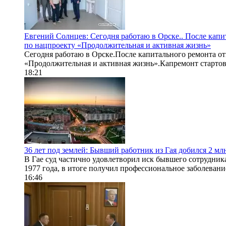
Евгений Солнцев: Сегодня работаю в Орске.. После кап
по нацпроекту «Продолжительная и активная жизнь»
Сегодня работаю в Орске.После капитального ремонта о
«Продолжительная и активная жизнь».Капремонт стартовал
18:21
36 лет под землей: Бывший работник из Гая добился 2 мл
В Гае суд частично удовлетворил иск бывшего сотрудник
1977 года, в итоге получил профессиональное заболевание
16:46