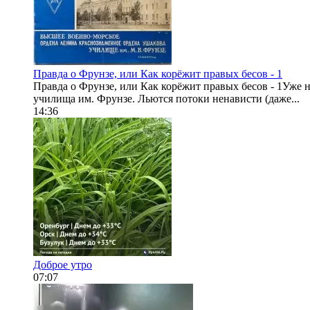
Правда о Фрунзе, или Как корёжит правых бесов - 1
Правда о Фрунзе, или Как корёжит правых бесов - 1Уже
училища им. Фрунзе. Льются потоки ненависти (даже...
14:36
Доброе утро
07:07