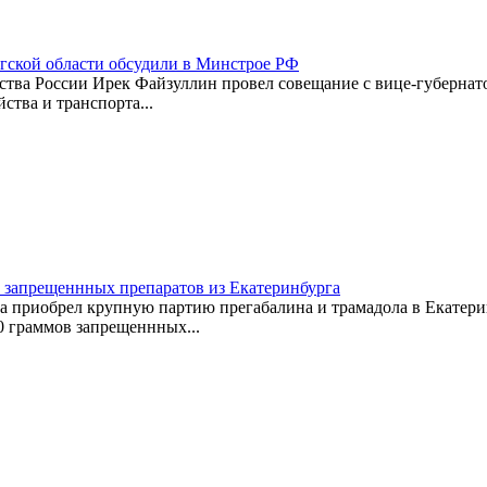
гской области обсудили в Минстрое РФ
тва России Ирек Файзуллин провел совещание с вице-губернато
ства и транспорта...
в запрещеннных препаратов из Екатеринбурга
 приобрел крупную партию прегабалина и трамадола в Екатерин
0 граммов запрещеннных...