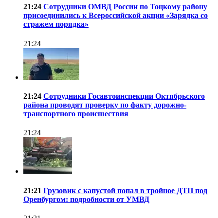
21:24
Сотрудники ОМВД России по Тоцкому району
присоединились к Всероссийской акции «Зарядка со
стражем порядка»
21:24
21:24
Сотрудники Госавтоинспекции Октябрьского
района проводят проверку по факту дорожно-
транспортного происшествия
21:24
21:21
Грузовик с капустой попал в тройное ДТП под
Оренбургом: подробности от УМВД