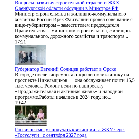
Вопросы развития строительной отрасли и ЖКХ
Оренбургской области обсудили в Минстрое РФ
Министр строительства и жилищно-коммунального
хозяйства России Ирек Файзуллин провел совещание с
вице-губернатором – заместителем председателя
Правительства – министром строительства, жилищно-
коммунального, дорожного хозяйства и транспорта...
17:21
Губернатор Евгений Солнцев работает в Орске
В городе после капремонта открыли поликлинику на
проспекте Никельщиков — она обслуживает почти 15,5
тыс. человек. Ремонт вели по нацпроекту
«Продолжительная и активная жизнь» и народной
программе.Работы начались в 2024 году, но...
19:42
Россияне смогут получать квитанции за ЖКУ через
«Госуслуги» с сентября 2027 года