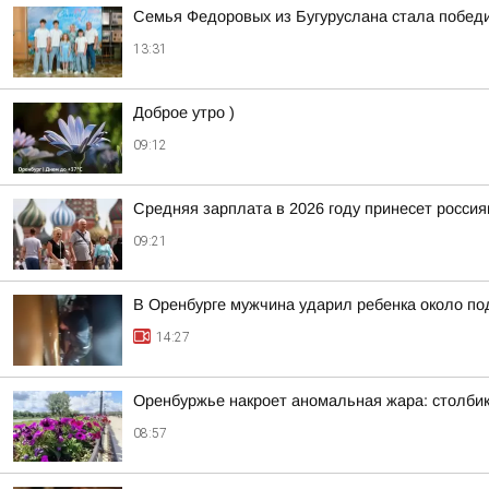
Семья Федоровых из Бугуруслана стала победи
13:31
Доброе утро )
09:12
Средняя зарплата в 2026 году принесет росси
09:21
В Оренбурге мужчина ударил ребенка около п
14:27
Оренбуржье накроет аномальная жара: столби
08:57