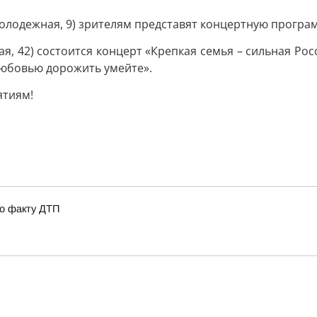
Молодежная, 9) зрителям представят концертную програ
ная, 42) состоится концерт «Крепкая семья – сильная Росс
Любовью дорожить умейте».
ятиям!
по факту ДТП