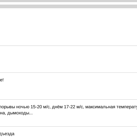
е!
порывы ночью 15-20 м/с, днём 17-22 м/с, максимальная температу
на, дымоходы...
одъезда