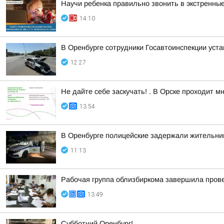
Научи ребенка правильно звонить в экстренны
14:10
В Оренбурге сотрудники Госавтоинспекции уст
12:27
Не дайте себе заскучать! . В Орске проходит 
13:54
В Оренбурге полицейские задержали жительниц
11:13
Рабочая группа облизбиркома завершила прове
13:49
Субботний Оренбург!