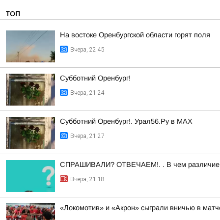
ТОП
На востоке Оренбургской области горят поля
Вчера, 22:45
Субботний Оренбург!
Вчера, 21:24
Субботний Оренбург!. Урал56.Ру в МАХ
Вчера, 21:27
СПРАШИВАЛИ? ОТВЕЧАЕМ!. . В чем различие
Вчера, 21:18
«Локомотив» и «Акрон» сыграли вничью в мат