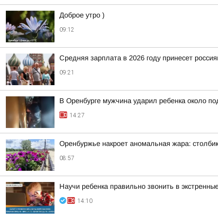
Доброе утро )
09:12
Средняя зарплата в 2026 году принесет росси
09:21
В Оренбурге мужчина ударил ребенка около п
14:27
Оренбуржье накроет аномальная жара: столби
08:57
Научи ребенка правильно звонить в экстренны
14:10