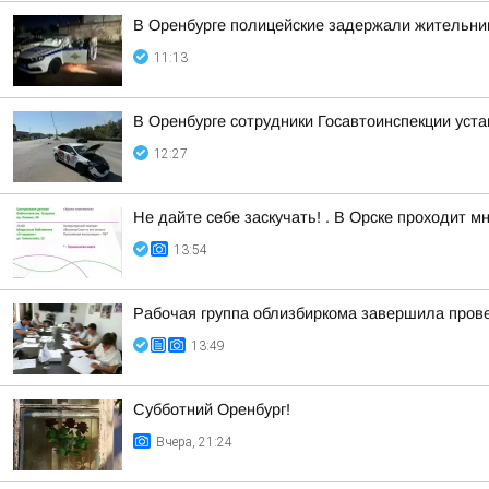
В Оренбурге полицейские задержали жительниц
11:13
В Оренбурге сотрудники Госавтоинспекции уст
12:27
Не дайте себе заскучать! . В Орске проходит 
13:54
Рабочая группа облизбиркома завершила прове
13:49
Субботний Оренбург!
Вчера, 21:24