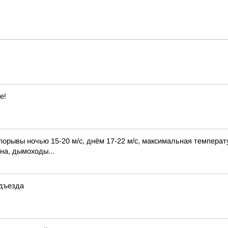
е!
порывы ночью 15-20 м/с, днём 17-22 м/с, максимальная температу
на, дымоходы...
одъезда