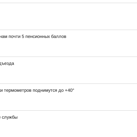
янам почти 5 пенсионных баллов
одъезда
ки термометров поднимутся до +40°
е службы