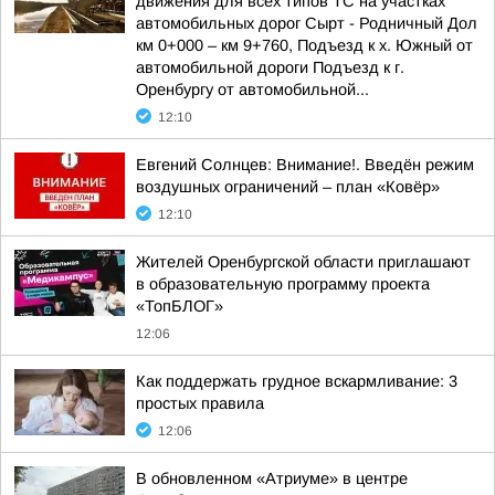
движения для всех типов ТС на участках
автомобильных дорог Сырт - Родничный Дол
км 0+000 – км 9+760, Подъезд к х. Южный от
автомобильной дороги Подъезд к г.
Оренбургу от автомобильной...
12:10
Евгений Солнцев: Внимание!. Введён режим
воздушных ограничений – план «Ковёр»
12:10
Жителей Оренбургской области приглашают
в образовательную программу проекта
«ТопБЛОГ»
12:06
Как поддержать грудное вскармливание: 3
простых правила
12:06
В обновленном «Атриуме» в центре