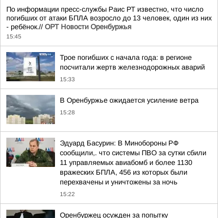
По информации пресс-службы Раис РТ известно, что число
погибших от атаки БПЛА возросло до 13 человек, один из них
- ребёнок.//
ОРТ Новости Оренбуржья
15:45
Трое погибших с начала года: в регионе
посчитали жертв железнодорожных аварий
15:33
В Оренбуржье ожидается усиление ветра
15:28
Эдуард Басурин: В Минобороны РФ
сообщили,. что системы ПВО за сутки сбили
11 управляемых авиабомб и более 1130
вражеских БПЛА, 456 из которых были
перехвачены и уничтожены за ночь
15:22
Оренбуржец осужден за попытку