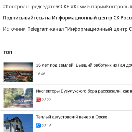
#КонтрольПредседателяСКР #КомментарийКонтроль #
Подписывайтесь на Информационный центр СК Росс
Источник:
Telegram-канал "Информационный центр С
ТОП
36 лет под землей: Бывший работник из Гая д
16:46
Инспекторы Бузулукского бора рассказали, как 
23:22
Теплый августовский вечер в Орске
23:16