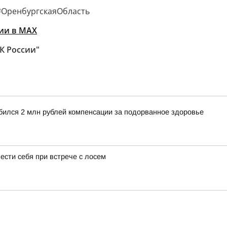
ОренбургскаяОбласть
ии в MAХ
К России"
обился 2 млн рублей компенсации за подорванное здоровье
вести себя при встрече с лосем