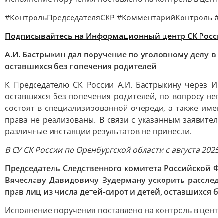
#КонтрольПредседателяСКР #КомментарийКонтроль #
Подписывайтесь на Информационный центр СК Росс
А.И. Бастрыкин дал поручение по уголовному делу 
оставшихся без попечения родителей
К Председателю СК России А.И. Бастрыкину через 
оставшихся без попечения родителей, по вопросу н
состоят в специализированной очереди, а также име
права не реализованы. В связи с указанным заявите
различные инстанции результатов не принесли.
В СУ СК России по Оренбургской области с августа 202
Председатель Следственного комитета Российской 
Вячеславу Давидовичу Зудерману ускорить расслед
прав лиц из числа детей-сирот и детей, оставшихся
Исполнение поручения поставлено на контроль в цен