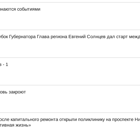
минаются событиями
Кубок Губернатора Глава региона Евгений Солнцев дал старт межд
 - 1
новь закроют
После капитального ремонта открыли поликлинику на проспекте Н
ктивная жизнь»