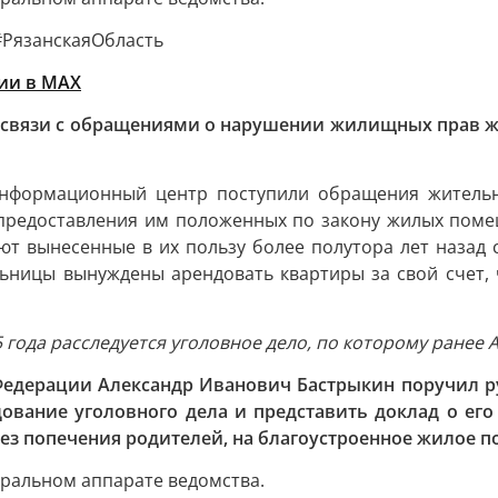
РязанскаяОбласть
ии в MAХ
в связи с обращениями о нарушении жилищных прав жит
Информационный центр поступили обращения жительни
епредоставления им положенных по закону жилых пом
ют вынесенные в их пользу более полутора лет назад
льницы вынуждены арендовать квартиры за свой счет,
5 года расследуется уголовное дело, по которому ранее 
Федерации Александр Иванович Бастрыкин поручил р
ование уголовного дела и представить доклад о его 
 без попечения родителей, на благоустроенное жилое 
тральном аппарате ведомства.