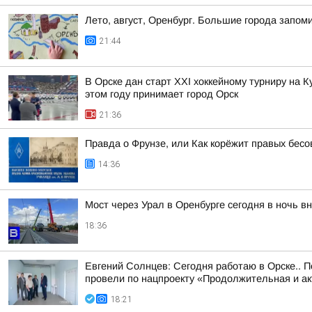
Лето, август, Оренбург. Большие города запо
21:44
В Орске дан старт XXI хоккейному турниру на 
этом году принимает город Орск
21:36
Правда о Фрунзе, или Как корёжит правых бесов
14:36
Мост через Урал в Оренбурге сегодня в ночь в
18:36
Евгений Солнцев: Сегодня работаю в Орске.. 
провели по нацпроекту «Продолжительная и а
18:21