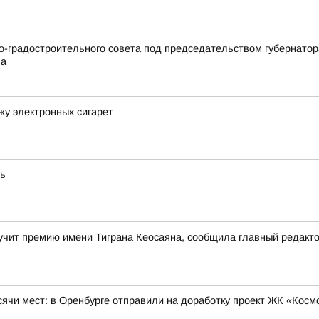
но-градостроительного совета под председательством губернато
ва
жу электронных сигарет
ть
учит премию имени Тиграна Кеосаяна, сообщила главный редакт
сячи мест: в Оренбурге отправили на доработку проект ЖК «Косм