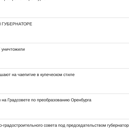
И ГУБЕРНАТОРЕ
Т уничтожили
шают на чаепитие в купеческом стиле
и на Градсовете по преобразованию Оренбурга
но-градостроительного совета под председательством губернато