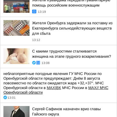
Жители Кувандыка передали гуманитарную
помощь российским военнослужащим
13:19
Жителя Оренбурга задержали за поставку из
Екатеринбурга сильнодействующих веществ
для сбыта
13:12
С какими трудностями сталкивается
женщина на этапе грудного вскармливания?
13:08
неблагоприятные погодные явления ГУ МЧС России по
Оренбургской области предупреждает: Днём 8 августа
повсеместно по области ожидается жара +32,+37°. МЧС
Оренбургской области в
MAX
|
ВК
МЧС России в
MAX//
МЧС
Оренбургской области
13:01
Сергей Сафинов назначен врио главы
Гайского округа