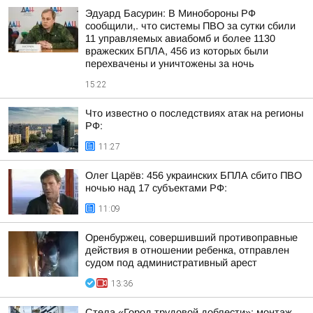
Эдуард Басурин: В Минобороны РФ
сообщили,. что системы ПВО за сутки сбили
11 управляемых авиабомб и более 1130
вражеских БПЛА, 456 из которых были
перехвачены и уничтожены за ночь
15:22
Что известно о последствиях атак на регионы
РФ:
11:27
Олег Царёв: 456 украинских БПЛА сбито ПВО
ночью над 17 субъектами РФ:
11:09
Оренбуржец, совершивший противоправные
действия в отношении ребенка, отправлен
судом под административный арест
13:36
Стела «Город трудовой доблести»: монтаж