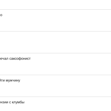
но
речал саксофонист
айти мужчину
ензии с клумбы