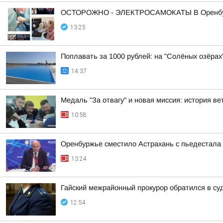
ОСТОРОЖНО - ЭЛЕКТРОСАМОКАТЫ В Оренбуржь
13:25
Поплавать за 1000 рублей: на "Солёных озёрах
14:37
Медаль "За отвагу" и новая миссия: история 
10:58
Оренбуржье сместило Астрахань с пьедестала
13:24
Гайский межрайонный прокурор обратился в су
12:54