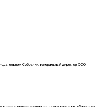
онодательном Собрании, генеральный директор ООО
в с целью популяризации цифровых сервисов: «Запись на