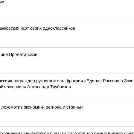
ии
анковских карт своих одноклассников
лице Пролетарской
оссии» награжден руководитель фракции «Единая Россия» в Зак
йтехсервис» Александр Трубников
 локомотив экономики региона и страны»
хранения Оренбургской области подготовило серию видеоролико