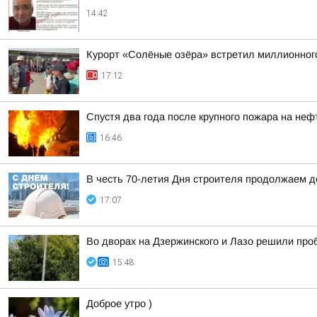
14:42
Курорт «Солёные озёра» встретил миллионног
17:12
Спустя два года после крупного пожара на неф
16:46
В честь 70-летия Дня строителя продолжаем 
17:07
Во дворах на Дзержинского и Лазо решили пр
15:48
Доброе утро )