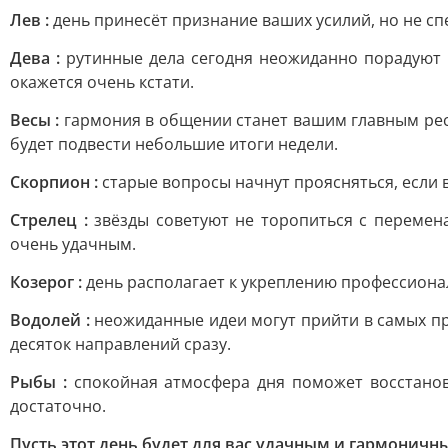
Лев :
день принесёт признание ваших усилий, но не сп
Дева :
рутинные дела сегодня неожиданно порадуют р
окажется очень кстати.
Весы :
гармония в общении станет вашим главным ресу
будет подвести небольшие итоги недели.
Скорпион :
старые вопросы начнут проясняться, если 
Стрелец :
звёзды советуют не торопиться с перемен
очень удачным.
Козерог :
день располагает к укреплению профессиона
Водолей :
неожиданные идеи могут прийти в самых пр
десяток направлений сразу.
Рыбы :
спокойная атмосфера дня поможет восстанов
достаточно.
Пусть этот день будет для вас удачным и гармоничн