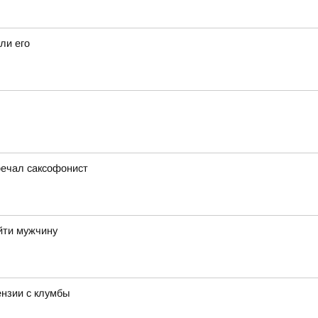
ли его
речал саксофонист
айти мужчину
ензии с клумбы