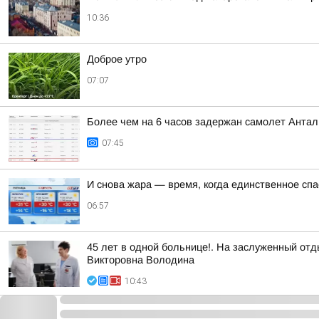
10:36
Доброе утро
07:07
Более чем на 6 часов задержан самолет Антал
07:45
И снова жара — время, когда единственное спас
06:57
45 лет в одной больнице!. На заслуженный от
Викторовна Володина
10:43