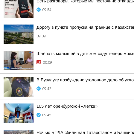
Есть разговоры, которые мы постоянно откла
09:54
Дорогу в пункте пропуска на границе с Казахс
09:09
Шлёпать малышей в детском саду теперь мож
00:09
В Бузулуке возбуждено уголовное дело об укло
09:42
105 лет оренбургской «Лётке»
09:42
Ночью БПЛА сбили над Татарстаном и Башкирие