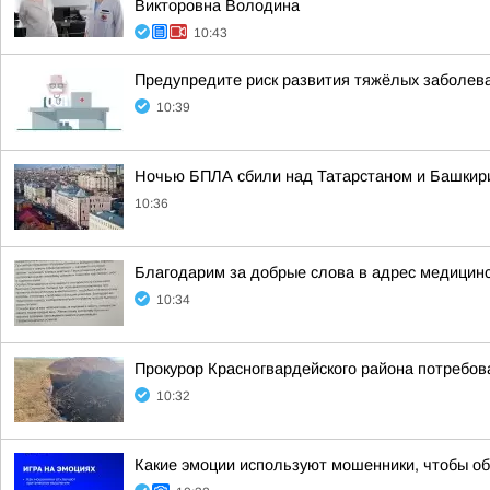
Викторовна Володина
10:43
Предупредите риск развития тяжёлых заболева
10:39
Ночью БПЛА сбили над Татарстаном и Башкири
10:36
Благодарим за добрые слова в адрес медицин
10:34
Прокурор Красногвардейского района потребо
10:32
Какие эмоции используют мошенники, чтобы об