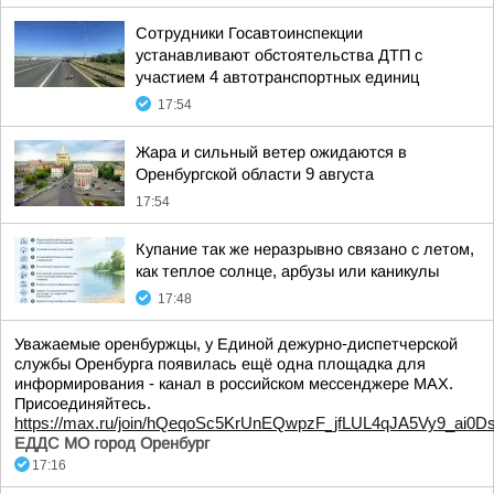
Сотрудники Госавтоинспекции
устанавливают обстоятельства ДТП с
участием 4 автотранспортных единиц
17:54
Жара и сильный ветер ожидаются в
Оренбургской области 9 августа
17:54
Купание так же неразрывно связано с летом,
как теплое солнце, арбузы или каникулы
17:48
Уважаемые оренбуржцы, у Единой дежурно-диспетчерской
службы Оренбурга появилась ещё одна площадка для
информирования - канал в российском мессенджере МАХ.
Присоединяйтесь.
https://max.ru/join/hQeqoSc5KrUnEQwpzF_jfLUL4qJA5Vy9_ai0D
ЕДДС МО город Оренбург
17:16