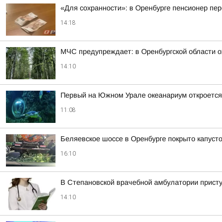
«Для сохранности»: в Оренбурге пенсионер пе
14:18
МЧС предупреждает: в Оренбургской области 
14:10
Первый на Южном Урале океанариум откроется 
11:08
Беляевское шоссе в Оренбурге покрыто капуст
16:10
В Степановской врачебной амбулатории присту
14:10