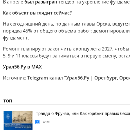
В апреле
был разыгран
тендер на укрепление фундаме
Как объект выглядит сейчас?
На сегодняшний день, по данным главы Орска, ведутс
порядка 45% от общего объема работ: демонтировали 
фундамент.
Ремонт планируют закончить к концу лета 2027, чтоб
5, 9 и 11 классы будут заниматься в первую смену, ост
Урал56.Ру в МАХ
Источник:
Telegram-канал "Урал56.Ру | Оренбург, Орс
ТОП
Правда о Фрунзе, или Как корёжит правых бесов
14:36