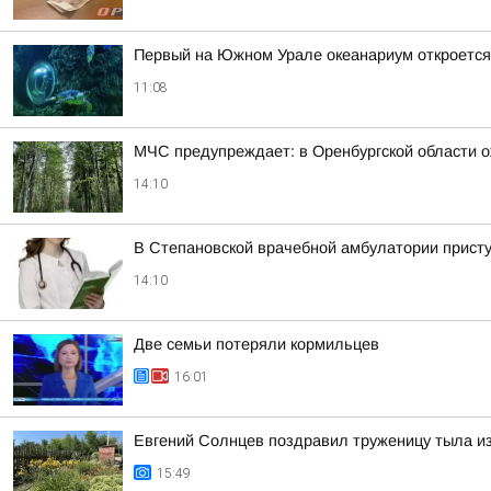
Первый на Южном Урале океанариум откроется 
11:08
МЧС предупреждает: в Оренбургской области 
14:10
В Степановской врачебной амбулатории присту
14:10
Две семьи потеряли кормильцев
16:01
Евгений Солнцев поздравил труженицу тыла и
15:49