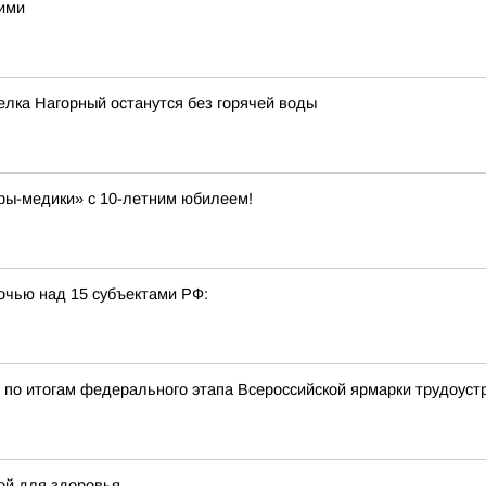
ними
селка Нагорный останутся без горячей воды
ры-медики» с 10-летним юбилеем!
очью над 15 субъектами РФ:
по итогам федерального этапа Всероссийской ярмарки трудоуст
ой для здоровья