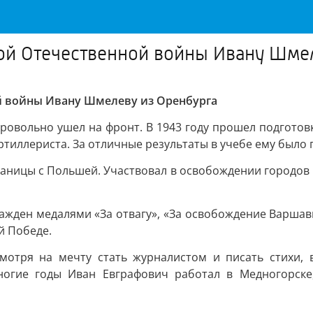
кой Отечественной войны Ивану Шме
ой войны Ивану Шмелеву из Оренбурга
ровольно ушел на фронт. В 1943 году прошел подготовк
ртиллериста. За отличные результаты в учебе ему было
границы с Польшей. Участвовал в освобождении городов 
жден медалями «За отвагу», «За освобождение Варшавы»
й Победе.
мотря на мечту стать журналистом и писать стихи,
ногие годы Иван Евграфович работал в Медногорске