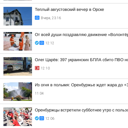
Теплый августовский вечер в Орске
Вчера, 23:16
От всей души поздравляю движение «Волонтёр
12:12
Олег Царёв: 397 украинских БПЛА сбито ПВО н
12:10
Из огня в полымя: Оренбуржье ждет жара до +
11:04
Оренбуржцы встретили субботнее утро с польз
12:06