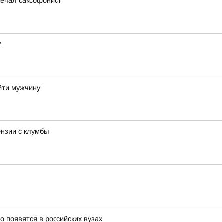
речал саксофонист
У
айти мужчину
ензии с клумбы
 появятся в российских вузах